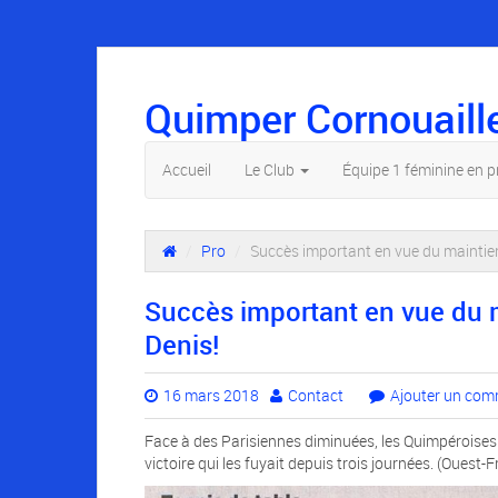
Quimper Cornouaill
Accueil
Le Club
Équipe 1 féminine en 
/
Pro
/
Succès important en vue du maintien
Succès important en vue du m
Denis!
16 mars 2018
Contact
Ajouter un com
Face à des Parisiennes diminuées, les Quimpéroises 
victoire qui les fuyait depuis trois journées. (Ouest-