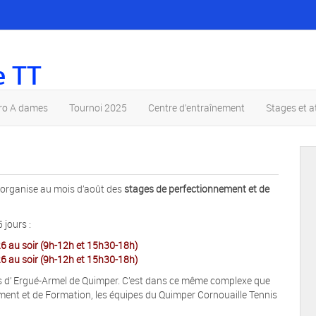
e TT
pro A dames
Tournoi 2025
Centre d’entraînement
Stages et a
 organise au mois d’août des
stages de perfectionnement et de
 jours :
6 au soir (9h-12h et 15h30-18h)
6 au soir (9h-12h et 15h30-18h)
ts d’ Ergué-Armel de Quimper. C’est dans ce même complexe que
nement et de Formation, les équipes du Quimper Cornouaille Tennis