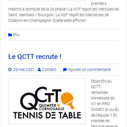
premiers
matchs à domicile de la 2e phase ! La N1F reçoit les Iséroises de
Saint Jeannais / Bourgoin. La N2F reçoit les Marnaises de
Châlons-en-Champagne. Quelle belle affiche !
Pro
Le QCTT recrute !
29 mai 2021
Contact
Ajouter un commentaire
Objectifs du
QCTT :
remontée
immédiate de
N1 en PRO
DAMES (A ou B)
de l’équipe 1 Et
montée de
l’équipe réserve