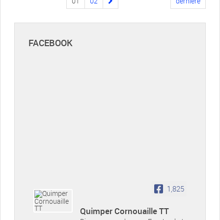
01
02
dernière
FACEBOOK
1,825
Quimper Cornouaille TT