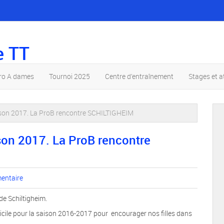
e TT
pro A dames
Tournoi 2025
Centre d’entraînement
Stages et a
ison 2017. La ProB rencontre SCHILTIGHEIM
son 2017. La ProB rencontre
entaire
de Schiltigheim.
cile pour la saison 2016-2017 pour encourager nos filles dans