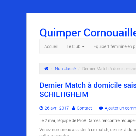
Quimper Cornouaill
Accueil
Le Club
Équipe 1 féminine en 
/
Non classé
/
Dernier Match à domicile sa
Dernier Match à domicile sai
SCHILTIGHEIM
26 avril 2017
Contact
Ajouter un comm
Le 2 mai, l’équipe de ProB Dames rencontre l’équipe 
Venez nombreux assister à ce match, dernier à domi
cette rencontre.