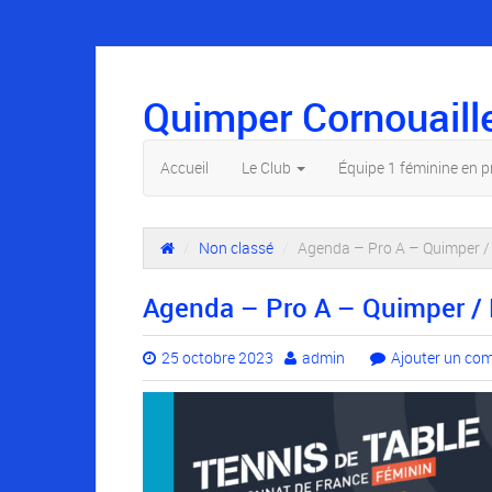
Quimper Cornouaill
Accueil
Le Club
Équipe 1 féminine en 
/
Non classé
/
Agenda – Pro A – Quimper /
Agenda – Pro A – Quimper / 
25 octobre 2023
admin
Ajouter un co