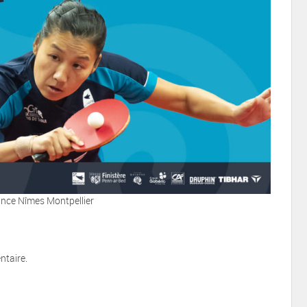
iance Nîmes Montpellier
ntaire.