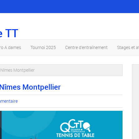
e TT
pro A dames
Tournoi 2025
Centre d’entraînement
Stages et a
 Nîmes Montpellier
Nîmes Montpellier
mmentaire