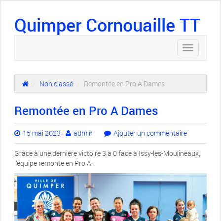
Quimper Cornouaille TT
Toggle
navigation
/
Non classé
/
Remontée en Pro A Dames
Remontée en Pro A Dames
15 mai 2023
admin
Ajouter un commentaire
Grâce à une dernière victoire 3 à 0 face à Issy-les-Moulineaux,
l’équipe remonte en Pro A.