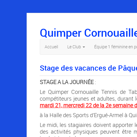
Quimper Cornouaill
Accueil
Le Club
Équipe 1 féminine en 
Stage des vacances de Pâqu
STAGE A LA JOURNÉE
:
Le Quimper Cornouaille Tennis de Tab
compétiteurs jeunes et adultes, durant 
mardi 21, mercredi 22 de la 2e semaine d
à la Halle des Sports d’Ergué-Armel à Qu
Le midi, les stagiaires doivent apporter
des activités physiques peuvent être m